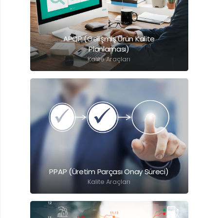
APQP (Gelişmiş Ürün Kalite
Planlaması)
Kalite Araçları
Detaylı Bilgi İçin Tıklayınız.
PPAP (Üretim Parçası Onay Süreci)
Kalite Araçları