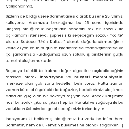
Çalışanlarımız,
Sizlerin de bildiği üzere Sarımet ailesi olarak bu sene 25. yılımızı
kutluyoruz. Ardımızda bıraktığımız bu 25 sene içerisinde
ulaşmış olduğumuz başarıların sebebini tek bir sözcük ile
açıklamam istenseydi, şüphesiz ki seçeceğim sözcük “Kalite”
olurdu. Sadece “Ürün Kalitesi” olarak değerlendirmediğimiz
kalite vizyonumuz, bugün müşterilerimizle, tedarikçilerimizle ve
çalışanlarımızla kurduğumuz uzun soluklu iş birliklerinin güçlü
temelini oluşturmaktadır.
Başarıya kolektif bir katma değer algısı ile ulaşılabileceğinin
farkında olarak
inovasyonu
ve
müşteri memnuniyetini
merkeze alan çok zorlu hedefler belirliyoruz. Hatta zaman
zaman küresel ölçekteki darboğazlar, hedeflerimizi ulaşılması
daha da güç olan bir noktaya taşıyabiliyor. Ancak karşımıza
nasıl bir zorluk çıkarsa çıksın hep birlikte akıl ve sağduyu ile bu
zorlukların üstesinden gelebileceğimizin farkındayım.
İnanıyorum ki belirlemiş olduğumuz bu zorlu hedefler hem
Sarımet’in, hem de ülkemizin büyümesine olanak sağlarken, iş